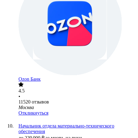
Ozon Банк
4.5
•
11520
отзывов
Москва
Откликнуться
Начальник отдела материально-технического
обеспечения
до
229 000
₽
за месяц,
на руки