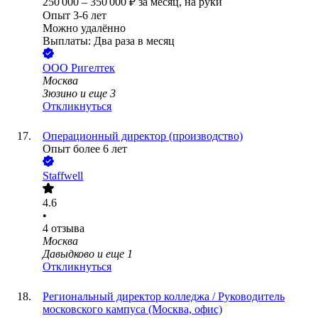
250 000
–
350 000
₽
за месяц,
на руки
Опыт 3-6 лет
Можно удалённо
Выплаты: Два раза в месяц
ООО
Ригелтек
Москва
Зюзино
и еще
3
Откликнуться
Операционный директор (производство)
Опыт более 6 лет
Staffwell
4.6
•
4
отзыва
Москва
Давыдково
и еще
1
Откликнуться
Региональный директор колледжа / Руководитель
московского кампуса (Москва, офис)