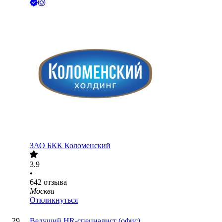
ЗАО
БКК Коломенский
3.9
•
642
отзыва
Москва
Откликнуться
Ведущий HR-специалист (офис)