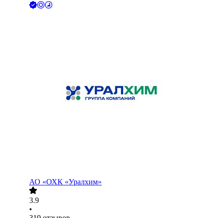
АО
«ОХК «Уралхим»
3.9
•
319
отзывов