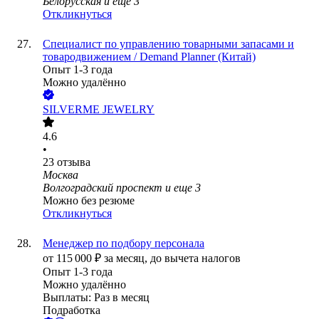
Белорусская
и еще
3
Откликнуться
Специалист по управлению товарными запасами и
товародвижением / Demand Planner (Китай)
Опыт 1-3 года
Можно удалённо
SILVERME JEWELRY
4.6
•
23
отзыва
Москва
Волгоградский проспект
и еще
3
Можно без резюме
Откликнуться
Менеджер по подбору персонала
от
115 000
₽
за месяц,
до вычета налогов
Опыт 1-3 года
Можно удалённо
Выплаты: Раз в месяц
Подработка