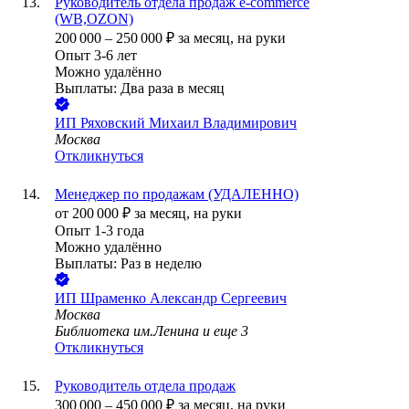
Руководитель отдела продаж e-commerce
(WB,OZON)
200 000
–
250 000
₽
за месяц,
на руки
Опыт 3-6 лет
Можно удалённо
Выплаты: Два раза в месяц
ИП
Ряховский Михаил Владимирович
Москва
Откликнуться
Менеджер по продажам (УДАЛЕННО)
от
200 000
₽
за месяц,
на руки
Опыт 1-3 года
Можно удалённо
Выплаты: Раз в неделю
ИП
Шраменко Александр Сергеевич
Москва
Библиотека им.Ленина
и еще
3
Откликнуться
Руководитель отдела продаж
300 000
–
450 000
₽
за месяц,
на руки