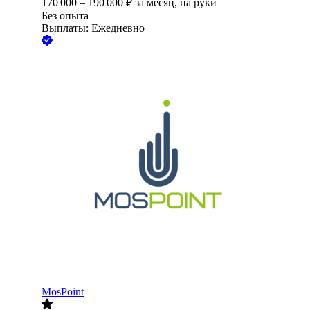
170 000
–
190 000
₽
за месяц,
на руки
Без опыта
Выплаты: Ежедневно
MosPoint