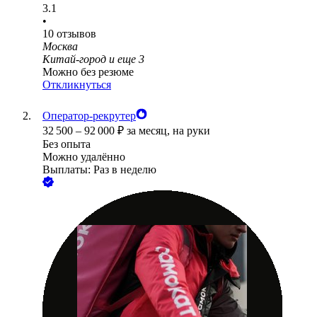
3.1
•
10
отзывов
Москва
Китай-город
и еще
3
Можно без резюме
Откликнуться
Оператор-рекрутер
32 500
–
92 000
₽
за месяц,
на руки
Без опыта
Можно удалённо
Выплаты: Раз в неделю