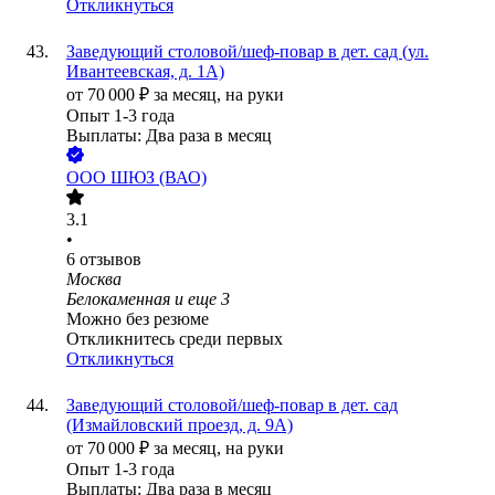
Откликнуться
Заведующий столовой/шеф-повар в дет. сад (ул.
Ивантеевская, д. 1А)
от
70 000
₽
за месяц,
на руки
Опыт 1-3 года
Выплаты: Два раза в месяц
ООО
ШЮЗ (ВАО)
3.1
•
6
отзывов
Москва
Белокаменная
и еще
3
Можно без резюме
Откликнитесь среди первых
Откликнуться
Заведующий столовой/шеф-повар в дет. сад
(Измайловский проезд, д. 9А)
от
70 000
₽
за месяц,
на руки
Опыт 1-3 года
Выплаты: Два раза в месяц