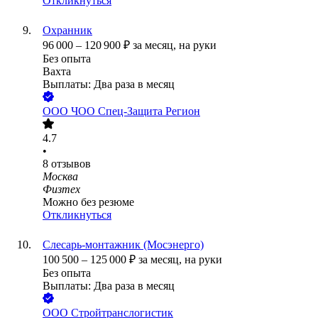
Откликнуться
Охранник
96 000
–
120 900
₽
за месяц,
на руки
Без опыта
Вахта
Выплаты: Два раза в месяц
ООО
ЧОО Спец-Защита Регион
4.7
•
8
отзывов
Москва
Физтех
Можно без резюме
Откликнуться
Слесарь-монтажник (Мосэнерго)
100 500
–
125 000
₽
за месяц,
на руки
Без опыта
Выплаты: Два раза в месяц
ООО
Стройтранслогистик