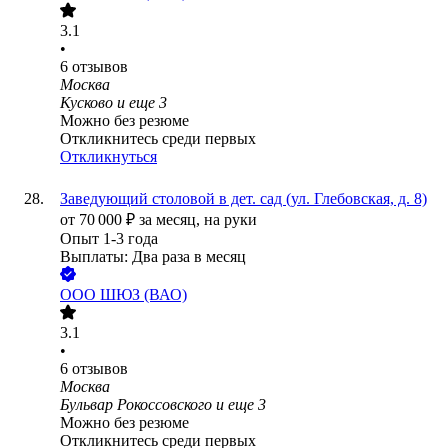
3.1
•
6
отзывов
Москва
Кусково
и еще
3
Можно без резюме
Откликнитесь среди первых
Откликнуться
Заведующий столовой в дет. сад (ул. Глебовская, д. 8)
от
70 000
₽
за месяц,
на руки
Опыт 1-3 года
Выплаты: Два раза в месяц
ООО
ШЮЗ (ВАО)
3.1
•
6
отзывов
Москва
Бульвар Рокоссовского
и еще
3
Можно без резюме
Откликнитесь среди первых