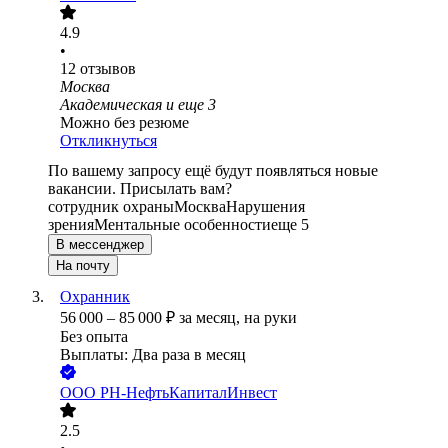
4.9
•
12
отзывов
Москва
Академическая
и еще
3
Можно без резюме
Откликнуться
По вашему запросу ещё будут появляться новые
вакансии. Присылать вам?
сотрудник охраны
Москва
Нарушения
зрения
Ментальные особенности
еще 5
В мессенджер
На почту
Охранник
56 000
–
85 000
₽
за месяц,
на руки
Без опыта
Выплаты: Два раза в месяц
ООО
РН-НефтьКапиталИнвест
2.5