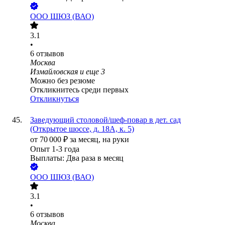
ООО
ШЮЗ (ВАО)
3.1
•
6
отзывов
Москва
Измайловская
и еще
3
Можно без резюме
Откликнитесь среди первых
Откликнуться
Заведующий столовой/шеф-повар в дет. сад
(Открытое шоссе, д. 18А, к. 5)
от
70 000
₽
за месяц,
на руки
Опыт 1-3 года
Выплаты: Два раза в месяц
ООО
ШЮЗ (ВАО)
3.1
•
6
отзывов
Москва