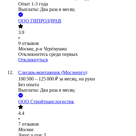
Опыт 1-3 года
Выплаты: Два раза в месяц
ООО
ГИПРОЗДРАВ
3.9
•
9
отзывов
Москва, р-н Черёмушки
Откликнитесь среди первых
Откликнуться
Слесарь-монтажник (Мосэнерго)
100 500
–
125 000
₽
за месяц,
на руки
Без опыта
Выплаты: Два раза в месяц
ООО
Стройтранслогистик
4.4
•
7
отзывов
Москва
Зорге
и еще
3