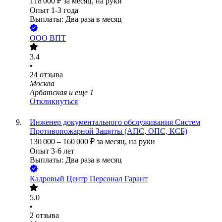
118 000
₽
за месяц,
на руки
Опыт 1-3 года
Выплаты: Два раза в месяц
ООО
ВПТ
3.4
•
24
отзыва
Москва
Арбатская
и еще
1
Откликнуться
Инженер документального обслуживания Систем
Противопожарной Защиты (АПС, ОПС, КСБ)
130 000
–
160 000
₽
за месяц,
на руки
Опыт 3-6 лет
Выплаты: Два раза в месяц
Кадровый Центр Персонал Гарант
5.0
•
2
отзыва