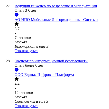
Ведущий инженер по разработке и эксплуатации
Опыт 3-6 лет
АО
НПО Мобильные Информационные Системы
3.7
•
7
отзывов
Москва
Беломорская
и еще
3
Откликнуться
Эксперт по информационной безопасности
Опыт более 6 лет
ООО
Единая Цифровая Платформа
4.4
•
12
отзывов
Москва
Савёловская
и еще
3
Откликнуться