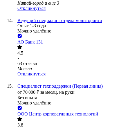
Китай-город
и еще
3
Откликнуться
Ведущий специалист отдела мониторинга
Опыт 1-3 года
Можно удалённо
АО
Банк 131
4.5
•
63
отзыва
Москва
Откликнуться
Специалист техподдержки (Первая линия)
от
70 000
₽
за месяц,
на руки
Без опыта
Можно удалённо
ООО
Центр корпоративных технологий
3.8