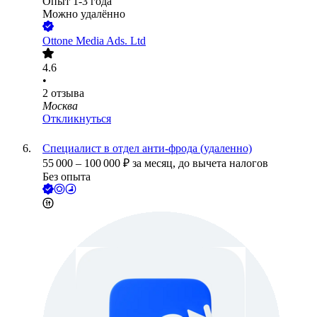
Опыт 1-3 года
Можно удалённо
Ottone Media Ads. Ltd
4.6
•
2
отзыва
Москва
Откликнуться
Специалист в отдел анти-фрода (удаленно)
55 000
–
100 000
₽
за месяц,
до вычета налогов
Без опыта