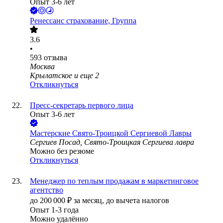
Опыт 3-6 лет
Ренессанс cтрахование, Группа
3.6
•
593
отзыва
Москва
Крылатское
и еще
2
Откликнуться
Пресс-секретарь первого лица
Опыт 3-6 лет
Мастерские Свято-Троицкой Сергиевой Лавры
Сергиев Посад, Свято-Троицкая Сергиева лавра
Можно без резюме
Откликнуться
Менеджер по теплым продажам в маркетинговое
агентство
до
200 000
₽
за месяц,
до вычета налогов
Опыт 1-3 года
Можно удалённо