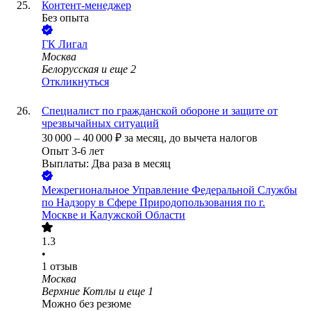
Контент-менеджер
Без опыта
ГК Лигал
Москва
Белорусская
и еще
2
Откликнуться
Специалист по гражданской обороне и защите от
чрезвычайных ситуаций
30 000
–
40 000
₽
за месяц,
до вычета налогов
Опыт 3-6 лет
Выплаты: Два раза в месяц
Межрегиональное Управление Федеральной Службы
по Надзору в Сфере Природопользования по г.
Москве и Калужской Области
1.3
•
1
отзыв
Москва
Верхние Котлы
и еще
1
Можно без резюме