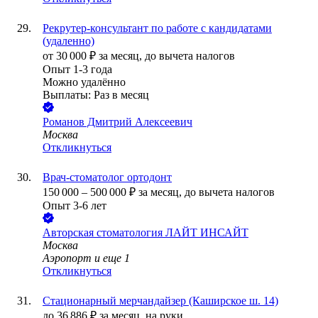
Рекрутер-консультант по работе с кандидатами
(удаленно)
от
30 000
₽
за месяц,
до вычета налогов
Опыт 1-3 года
Можно удалённо
Выплаты: Раз в месяц
Романов Дмитрий Алексеевич
Москва
Откликнуться
Врач-стоматолог ортодонт
150 000
–
500 000
₽
за месяц,
до вычета налогов
Опыт 3-6 лет
Авторская стоматология ЛАЙТ ИНСАЙТ
Москва
Аэропорт
и еще
1
Откликнуться
Стационарный мерчандайзер (Каширское ш. 14)
до
36 886
₽
за месяц,
на руки