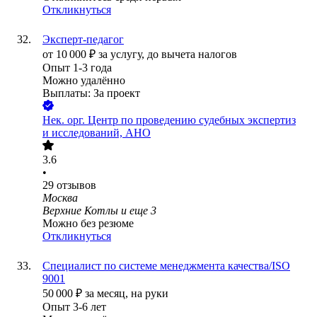
Откликнуться
Эксперт-педагог
от
10 000
₽
за услугу,
до вычета налогов
Опыт 1-3 года
Можно удалённо
Выплаты: За проект
Нек. орг.
Центр по проведению судебных экспертиз
и исследований, АНО
3.6
•
29
отзывов
Москва
Верхние Котлы
и еще
3
Можно без резюме
Откликнуться
Специалист по системе менеджмента качества/ISO
9001
50 000
₽
за месяц,
на руки
Опыт 3-6 лет