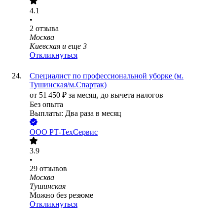
4.1
•
2
отзыва
Москва
Киевская
и еще
3
Откликнуться
Специалист по профессиональной уборке (м.
Тушинская/м.Спартак)
от
51 450
₽
за месяц,
до вычета налогов
Без опыта
Выплаты: Два раза в месяц
ООО
РТ-ТехСервис
3.9
•
29
отзывов
Москва
Тушинская
Можно без резюме
Откликнуться