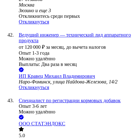
Москва
Зюзино
и еще
3
Откликнитесь среди первых
Откликнуться
Ведущий инженер — технический лид аппаратного
продукта
от
120 000
₽
за месяц,
до вычета налогов
Опыт 1-3 года
Можно удалённо
Выплаты: Два раза в месяц
ИП
Кравец Михаил Владимирович
Наро-Фоминск, улица Найдова-Железова, 14/2
Откликнуться
Специалист по регистрации кормовых добавок
Опыт 3-6 лет
Можно удалённо
ООО
СТАТЭНДОКС
5.0