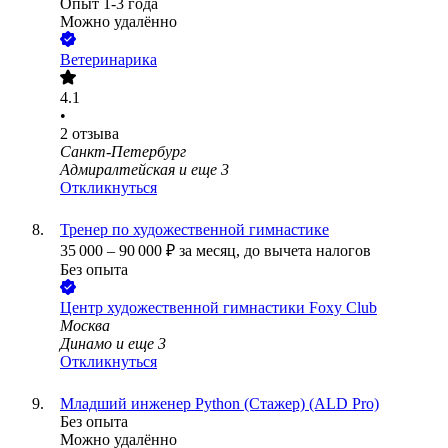
Опыт 1-3 года
Можно удалённо
Ветеринарика
4.1
•
2
отзыва
Санкт-Петербург
Адмиралтейская
и еще
3
Откликнуться
Тренер по художественной гимнастике
35 000
–
90 000
₽
за месяц,
до вычета налогов
Без опыта
Центр художественной гимнастики Foxy Club
Москва
Динамо
и еще
3
Откликнуться
Младший инженер Python (Стажер) (ALD Pro)
Без опыта
Можно удалённо