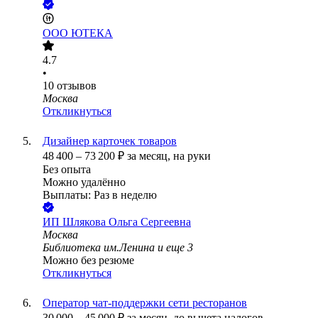
ООО
ЮТЕКА
4.7
•
10
отзывов
Москва
Откликнуться
Дизайнер карточек товаров
48 400
–
73 200
₽
за месяц,
на руки
Без опыта
Можно удалённо
Выплаты: Раз в неделю
ИП
Шлякова Ольга Сергеевна
Москва
Библиотека им.Ленина
и еще
3
Можно без резюме
Откликнуться
Оператор чат-поддержки сети ресторанов
30 000
–
45 000
₽
за месяц,
до вычета налогов