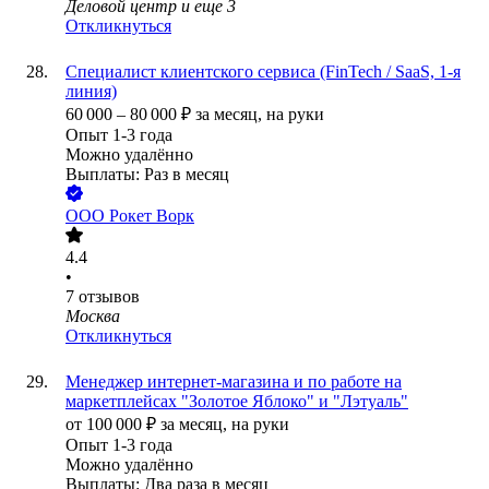
Деловой центр
и еще
3
Откликнуться
Специалист клиентского сервиса (FinTech / SaaS, 1-я
линия)
60 000
–
80 000
₽
за месяц,
на руки
Опыт 1-3 года
Можно удалённо
Выплаты: Раз в месяц
ООО
Рокет Ворк
4.4
•
7
отзывов
Москва
Откликнуться
Менеджер интернет-магазина и по работе на
маркетплейсах "Золотое Яблоко" и "Лэтуаль"
от
100 000
₽
за месяц,
на руки
Опыт 1-3 года
Можно удалённо
Выплаты: Два раза в месяц