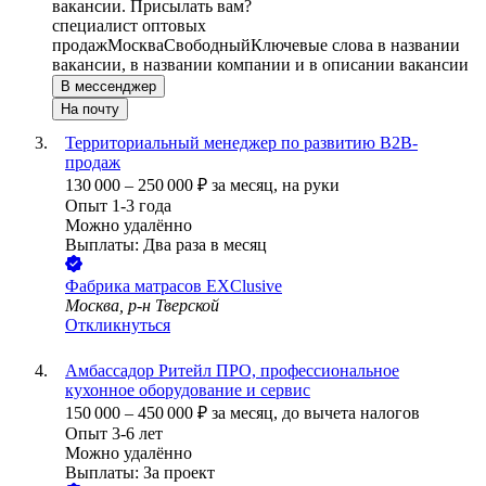
вакансии. Присылать вам?
специалист оптовых
продаж
Москва
Свободный
Ключевые слова в названии
вакансии, в названии компании и в описании вакансии
В мессенджер
На почту
Территориальный менеджер по развитию B2B-
продаж
130 000
–
250 000
₽
за месяц,
на руки
Опыт 1-3 года
Можно удалённо
Выплаты: Два раза в месяц
Фабрика матрасов EXClusive
Москва, р-н Тверской
Откликнуться
Амбассадор Ритейл ПРО, профессиональное
кухонное оборудование и сервис
150 000
–
450 000
₽
за месяц,
до вычета налогов
Опыт 3-6 лет
Можно удалённо
Выплаты: За проект