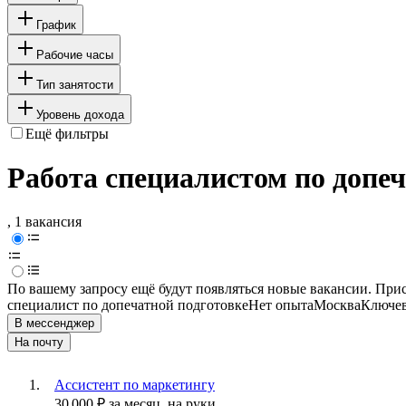
График
Рабочие часы
Тип занятости
Уровень дохода
Ещё фильтры
Работа специалистом по допеч
, 1 вакансия
По вашему запросу ещё будут появляться новые вакансии. При
специалист по допечатной подготовке
Нет опыта
Москва
Ключев
В мессенджер
На почту
Ассистент по маркетингу
30 000
₽
за месяц,
на руки