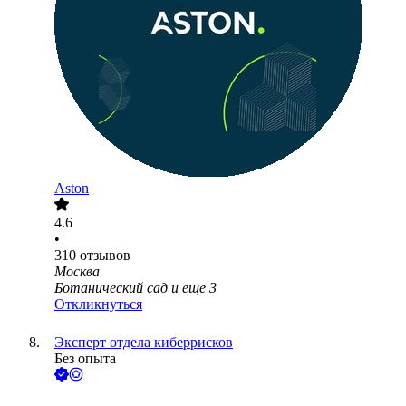
Aston
4.6
•
310
отзывов
Москва
Ботанический сад
и еще
3
Откликнуться
Эксперт отдела киберрисков
Без опыта