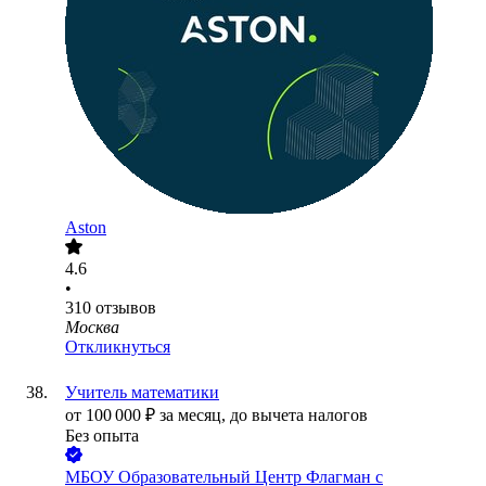
Aston
4.6
•
310
отзывов
Москва
Откликнуться
Учитель математики
от
100 000
₽
за месяц,
до вычета налогов
Без опыта
МБОУ Образовательный Центр Флагман с