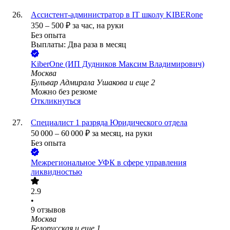
Ассистент-администратор в IT школу KIBERone
350
–
500
₽
за час,
на руки
Без опыта
Выплаты: Два раза в месяц
KiberOne (ИП Дудников Максим Владимирович)
Москва
Бульвар Адмирала Ушакова
и еще
2
Можно без резюме
Откликнуться
Специалист 1 разряда Юридического отдела
50 000
–
60 000
₽
за месяц,
на руки
Без опыта
Межрегиональное УФК в сфере управления
ликвидностью
2.9
•
9
отзывов
Москва
Белорусская
и еще
1