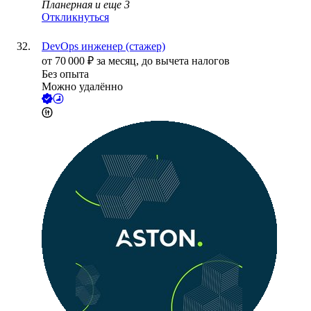
Планерная
и еще
3
Откликнуться
DevOps инженер (стажер)
от
70 000
₽
за месяц,
до вычета налогов
Без опыта
Можно удалённо