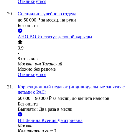
Откликнуться
Специалист учебного отдела
до
50 000
₽
за месяц,
на руки
Без опыта
АНО ВО Институт деловой карьеры
3.9
•
8
отзывов
Москва, р-н Таганский
Можно без резюме
Откликнуться
Коррекционный педагог (индивидуальные занятия с
детьми с РАС)
60 000
–
90 000
₽
за месяц,
до вычета налогов
Без опыта
Выплаты: Два раза в месяц
ИП
Зенина Ксения Дмитриевна
Москва
Калитники
и еще
3