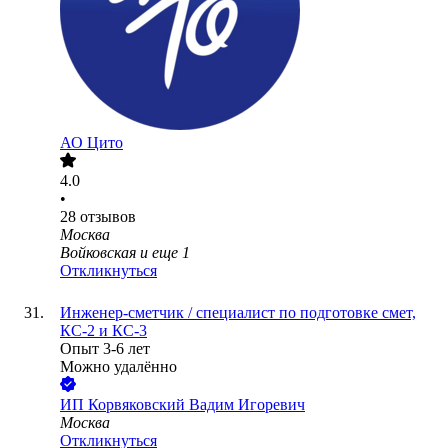
АО
Цито
4.0
•
28
отзывов
Москва
Войковская
и еще
1
Откликнуться
Инженер-сметчик / специалист по подготовке смет,
КС-2 и КС-3
Опыт 3-6 лет
Можно удалённо
ИП
Корвяковский Вадим Игоревич
Москва
Откликнуться