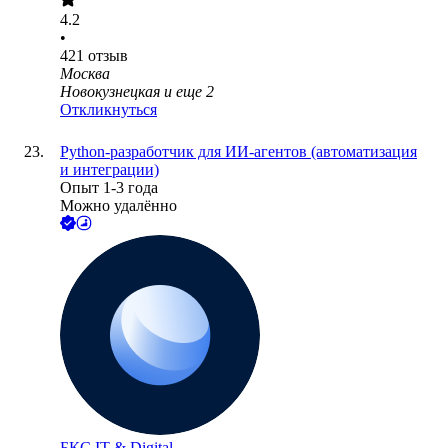
4.2
•
421
отзыв
Москва
Новокузнецкая
и еще
2
Откликнуться
Python-разработчик для ИИ-агентов (автоматизация
и интеграции)
Опыт 1-3 года
Можно удалённо
БКС IT & Digital