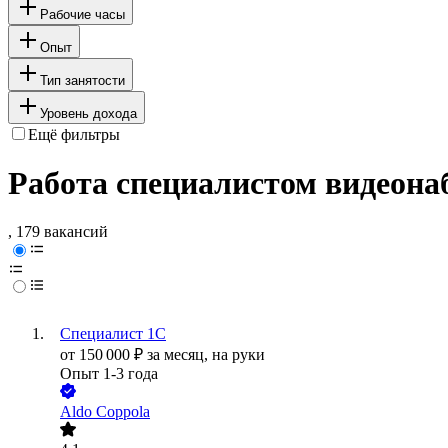
Рабочие часы
Опыт
Тип занятости
Уровень дохода
Ещё фильтры
Работа специалистом видеонаб
, 179 вакансий
Специалист 1С
от
150 000
₽
за месяц,
на руки
Опыт 1-3 года
Aldo Coppola