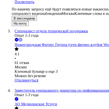
Посмотреть
По вашему запросу ещё будут появляться новые вакансии
специалист видеонаблюдения
Москва
Ключевые слова в н
В мессенджер
На почту
Специалист отдела технической поддержки
Опыт 1-3 года
Нижегородская Фитнес Группа (сети фитнес-клубов Wor
4.1
•
61
отзыв
Москва
Кленовый бульвар
и еще
3
Можно без резюме
Откликнуться
Заместитель генерального директора по информационн
Опыт 1-3 года
АО
Медицинские Услуги