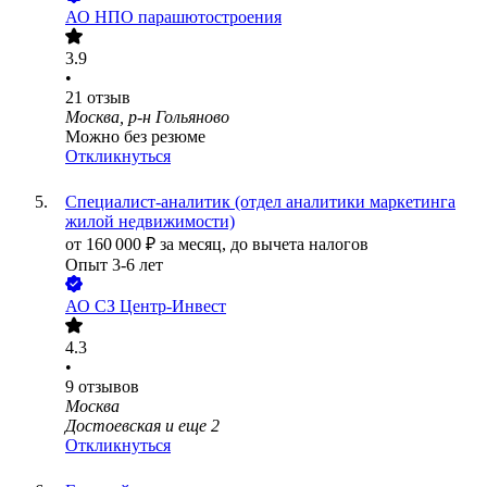
АО
НПО парашютостроения
3.9
•
21
отзыв
Москва, р-н Гольяново
Можно без резюме
Откликнуться
Специалист-аналитик (отдел аналитики маркетинга
жилой недвижимости)
от
160 000
₽
за месяц,
до вычета налогов
Опыт 3-6 лет
АО
СЗ Центр-Инвест
4.3
•
9
отзывов
Москва
Достоевская
и еще
2
Откликнуться