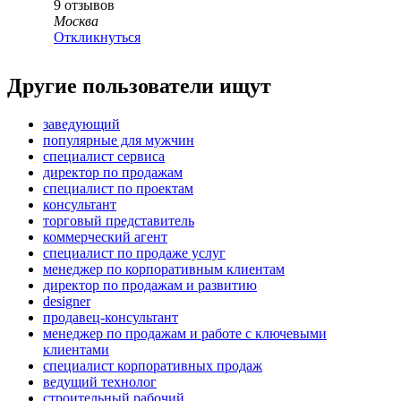
9
отзывов
Москва
Откликнуться
Другие пользователи ищут
заведующий
популярные для мужчин
специалист сервиса
директор по продажам
специалист по проектам
консультант
торговый представитель
коммерческий агент
специалист по продаже услуг
менеджер по корпоративным клиентам
директор по продажам и развитию
designer
продавец-консультант
менеджер по продажам и работе с ключевыми
клиентами
специалист корпоративных продаж
ведущий технолог
строительный рабочий