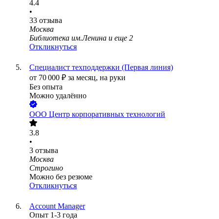
4.4
•
33
отзыва
Москва
Библиотека им.Ленина
и еще
2
Откликнуться
Специалист техподдержки (Первая линия)
от
70 000
₽
за месяц,
на руки
Без опыта
Можно удалённо
ООО
Центр корпоративных технологий
3.8
•
3
отзыва
Москва
Строгино
Можно без резюме
Откликнуться
Account Manager
Опыт 1-3 года