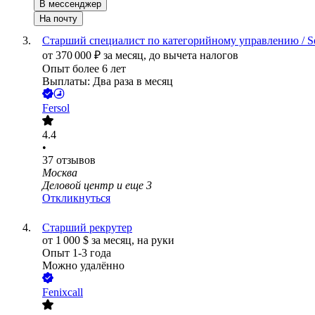
В мессенджер
На почту
Старший специалист по категорийному управлению / Sen
от
370 000
₽
за месяц,
до вычета налогов
Опыт более 6 лет
Выплаты: Два раза в месяц
Fersol
4.4
•
37
отзывов
Москва
Деловой центр
и еще
3
Откликнуться
Старший рекрутер
от
1 000
$
за месяц,
на руки
Опыт 1-3 года
Можно удалённо
Fenixcall