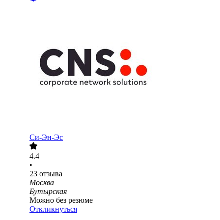
Си-Эн-Эс
4.4
•
23
отзыва
Москва
Бутырская
Можно без резюме
Откликнуться