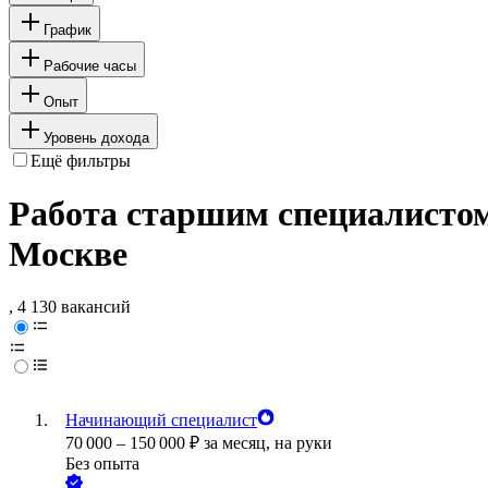
График
Рабочие часы
Опыт
Уровень дохода
Ещё фильтры
Работа старшим специалистом 
Москве
, 4 130 вакансий
Начинающий специалист
70 000
–
150 000
₽
за месяц,
на руки
Без опыта