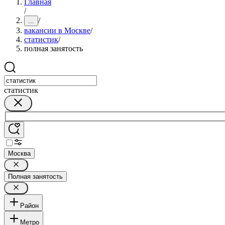
Главная
/
/
...
вакансии в Москве
/
статистик
/
полная занятость
статистик
Москва
Полная занятость
Район
Метро