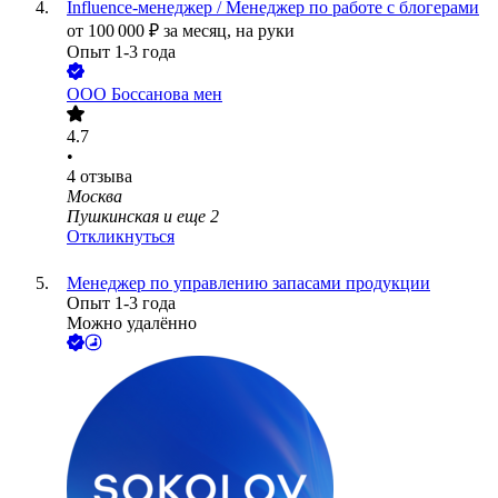
Influenсe-менеджер / Менеджер по работе с блогерами
от
100 000
₽
за месяц,
на руки
Опыт 1-3 года
ООО
Боссанова мен
4.7
•
4
отзыва
Москва
Пушкинская
и еще
2
Откликнуться
Менеджер по управлению запасами продукции
Опыт 1-3 года
Можно удалённо