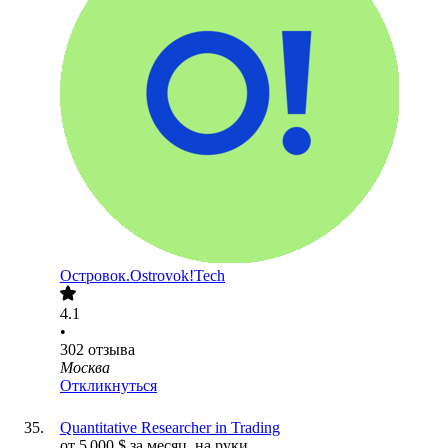
Островок.Ostrovok!Tech
4.1
•
302
отзыва
Москва
Откликнуться
Quantitative Researcher in Trading
от
5 000
$
за месяц,
на руки