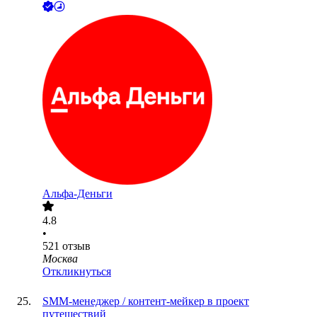
Альфа-Деньги
4.8
•
521
отзыв
Москва
Откликнуться
SMM-менеджер / контент-мейкер в проект
путешествий