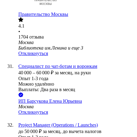
Правительство Москвы
4.1
•
1704
отзыва
Москва
Библиотека им.Ленина
и еще
3
Откликнуться
Специалист по чат-ботам и воронкам
40 000
–
60 000
₽
за месяц,
на руки
Опыт 1-3 года
Можно удалённо
Выплаты: Два раза в месяц
ИП
Барсукова Елена Юрьевна
Москва
Откликнуться
Project Manager (Operations / Launches)
до
50 000
₽
за месяц,
до вычета налогов