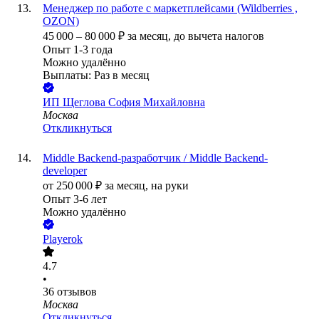
Менеджер по работе с маркетплейсами (Wildberries ,
OZON)
45 000
–
80 000
₽
за месяц,
до вычета налогов
Опыт 1-3 года
Можно удалённо
Выплаты: Раз в месяц
ИП
Щеглова София Михайловна
Москва
Откликнуться
Middle Backend-разработчик / Middle Backend-
developer
от
250 000
₽
за месяц,
на руки
Опыт 3-6 лет
Можно удалённо
Playerok
4.7
•
36
отзывов
Москва
Откликнуться