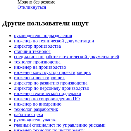
Можно без резюме
Откликнуться
Другие пользователи ищут
руководитель подразделения
инженер по технической документации
директор производства
старший технолог
специалист по работе с технической документацией
технолог производства
инженер на производство
инженер конструктор-проектировщик
инженер-проектировщик
директор по развитию производства
директор по персоналу производство
инженер технической поддержки
инженер по сопровождению ПО
инженер по внедрению
технолог-разработчик
работник цеха
руководитель участка
главный специалист по управлению рисками
инженер-технолог по инструменту