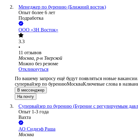
Менеджер по бурению (Ближний восток)
Опыт более 6 лет
Подработка
ООО
«ЗН Восток»
3.3
•
11
отзывов
Москва, р-н Тверской
Можно без резюме
Откликнуться
По вашему запросу ещё будут появляться новые вакансии
супервайзер по бурению
Москва
Ключевые слова в назван
В мессенджер
На почту
Супервайзер по бурению (Бурение с регулируемым дав
Опыт 1-3 года
Вахта
АО
Сидиэф Раша
Москва