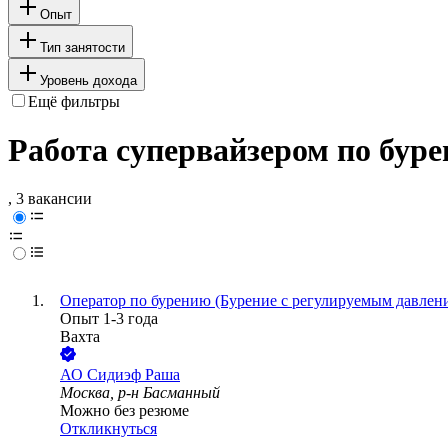
Опыт
Тип занятости
Уровень дохода
Ещё фильтры
Работа супервайзером по буре
, 3 вакансии
Оператор по бурению (Бурение с регулируемым давлен
Опыт 1-3 года
Вахта
АО
Сидиэф Раша
Москва, р-н Басманный
Можно без резюме
Откликнуться