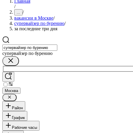
Главная
/
/
...
вакансии в Москве
/
супервайзер по бурению
/
за последние три дня
супервайзер по бурению
Москва
Район
График
Рабочие часы