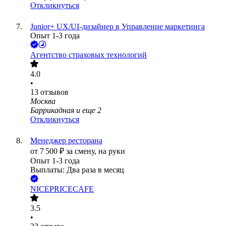
Откликнуться
Junior+ UX/UI-дизайнер в Управление маркетинга
Опыт 1-3 года
Агентство страховых технологий
4.0
•
13
отзывов
Москва
Баррикадная
и еще
2
Откликнуться
Менеджер ресторана
от
7 500
₽
за смену,
на руки
Опыт 1-3 года
Выплаты: Два раза в месяц
NICEPRICECAFE
3.5
•