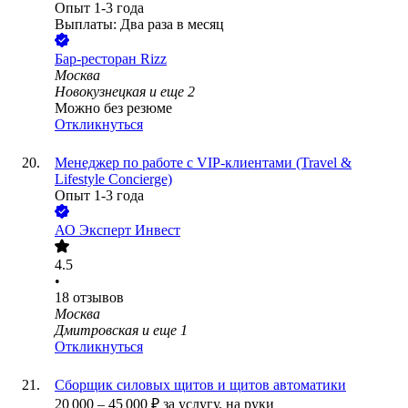
Опыт 1-3 года
Выплаты: Два раза в месяц
Бар-ресторан Rizz
Москва
Новокузнецкая
и еще
2
Можно без резюме
Откликнуться
Менеджер по работе с VIP-клиентами (Travel &
Lifestyle Concierge)
Опыт 1-3 года
АО
Эксперт Инвест
4.5
•
18
отзывов
Москва
Дмитровская
и еще
1
Откликнуться
Сборщик силовых щитов и щитов автоматики
20 000
–
45 000
₽
за услугу,
на руки