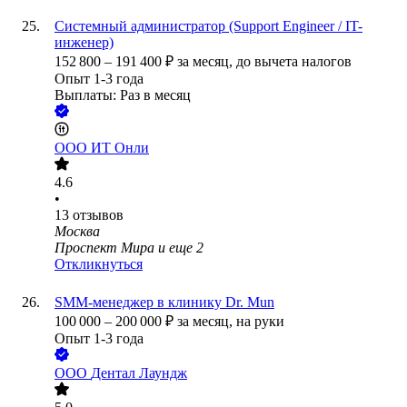
Системный администратор (Support Engineer / IT-
инженер)
152 800
–
191 400
₽
за месяц,
до вычета налогов
Опыт 1-3 года
Выплаты: Раз в месяц
ООО
ИТ Онли
4.6
•
13
отзывов
Москва
Проспект Мира
и еще
2
Откликнуться
SMM-менеджер в клинику Dr. Mun
100 000
–
200 000
₽
за месяц,
на руки
Опыт 1-3 года
ООО
Дентал Лаундж