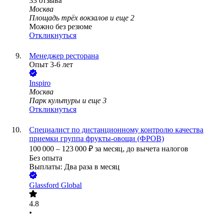
33
отзыва
Москва
Площадь трёх вокзалов
и еще
2
Можно без резюме
Откликнуться
Менеджер ресторана
Опыт 3-6 лет
Inspiro
Москва
Парк культуры
и еще
3
Откликнуться
Специалист по дистанционному контролю качества
приемки группа фрукты-овощи (ФРОВ)
100 000
–
123 000
₽
за месяц,
до вычета налогов
Без опыта
Выплаты: Два раза в месяц
Glassford Global
4.8
•