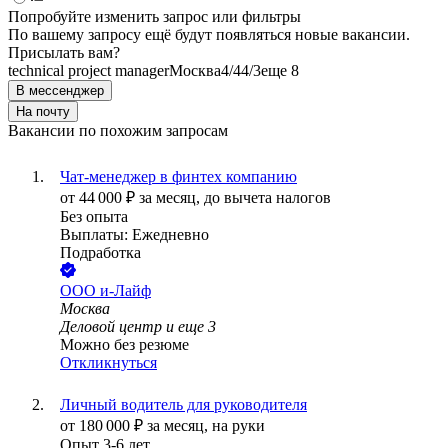
Попробуйте изменить запрос или фильтры
По вашему запросу ещё будут появляться новые вакансии.
Присылать вам?
technical project manager
Москва
4/4
4/3
еще 8
В мессенджер
На почту
Вакансии по похожим запросам
Чат-менеджер в финтех компанию
от
44 000
₽
за месяц,
до вычета налогов
Без опыта
Выплаты: Ежедневно
Подработка
ООО
и-Лайф
Москва
Деловой центр
и еще
3
Можно без резюме
Откликнуться
Личный водитель для руководителя
от
180 000
₽
за месяц,
на руки
Опыт 3-6 лет