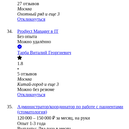
27
отзывов
Москва
Охотный ряд
и еще
3
Откликнуться
Prodject Manager в IT
Без опыта
Можно удалённо
Тарба Виталий Георгиевич
1.8
•
5
отзывов
Москва
Китай-город
и еще
3
Можно без резюме
Откликнуться
Администратор/координатор по работе с пациентами
(стоматология)
120 000
–
150 000
₽
за месяц,
на руки
Опыт 1-3 года
Выплаты: Два раза в месяц