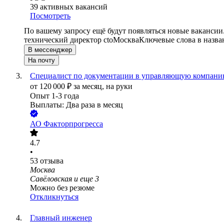
39
активных вакансий
Посмотреть
По вашему запросу ещё будут появляться новые вакансии
технический директор cto
Москва
Ключевые слова в назва
В мессенджер
На почту
Специалист по документации в управляющую компан
от
120 000
₽
за месяц,
на руки
Опыт 1-3 года
Выплаты: Два раза в месяц
АО
Факторпрогресса
4.7
•
53
отзыва
Москва
Савёловская
и еще
3
Можно без резюме
Откликнуться
Главный инженер