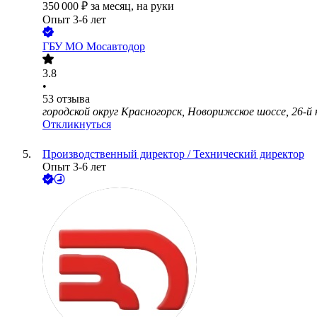
350 000
₽
за месяц,
на руки
Опыт 3-6 лет
ГБУ МО Мосавтодор
3.8
•
53
отзыва
городской округ Красногорск, Новорижское шоссе, 26-й 
Откликнуться
Производственный директор / Технический директор
Опыт 3-6 лет