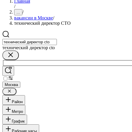
Главная
/
/
...
вакансии в Москве
/
технический директор CTO
технический директор cto
Москва
Район
Метро
График
Рабочие часы