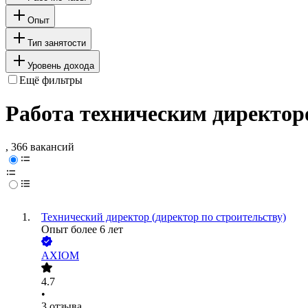
Опыт
Тип занятости
Уровень дохода
Ещё фильтры
Работа техническим директо
, 366 вакансий
Технический директор (директор по строительству)
Опыт более 6 лет
AXIOM
4.7
•
3
отзыва