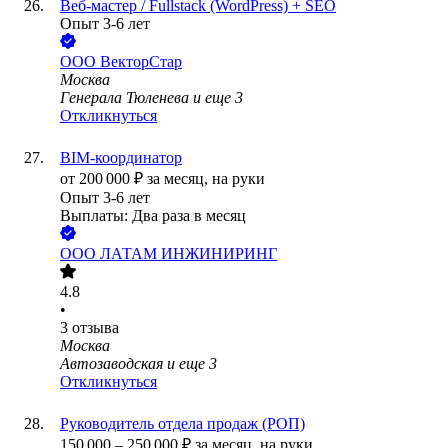
Веб-мастер / Fullstack (WordPress) + SEO
Опыт 3-6 лет
ООО
ВекторСтар
Москва
Генерала Тюленева
и еще
3
Откликнуться
BIM-координатор
от
200 000
₽
за месяц,
на руки
Опыт 3-6 лет
Выплаты: Два раза в месяц
ООО
ЛАТАМ ИНЖИНИРИНГ
4.8
•
3
отзыва
Москва
Автозаводская
и еще
3
Откликнуться
Руководитель отдела продаж (РОП)
150 000
–
250 000
₽
за месяц,
на руки