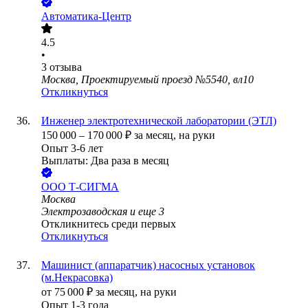
Автоматика-Центр
4.5
•
3
отзыва
Москва, Проектируемый проезд №5540, вл10
Откликнуться
Инженер электротехнической лаборатории (ЭТЛ)
150 000
–
170 000
₽
за месяц,
на руки
Опыт 3-6 лет
Выплаты: Два раза в месяц
ООО
Т-СИГМА
Москва
Электрозаводская
и еще
3
Откликнитесь среди первых
Откликнуться
Машинист (аппаратчик) насосных установок
(м.Некрасовка)
от
75 000
₽
за месяц,
на руки
Опыт 1-3 года