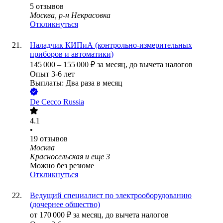
5
отзывов
Москва, р-н Некрасовка
Откликнуться
Наладчик КИПиА (контрольно-измерительных
приборов и автоматики)
145 000
–
155 000
₽
за месяц,
до вычета налогов
Опыт 3-6 лет
Выплаты: Два раза в месяц
De Cecco Russia
4.1
•
19
отзывов
Москва
Красносельская
и еще
3
Можно без резюме
Откликнуться
Ведущий специалист по электрооборудованию
(дочернее общество)
от
170 000
₽
за месяц,
до вычета налогов