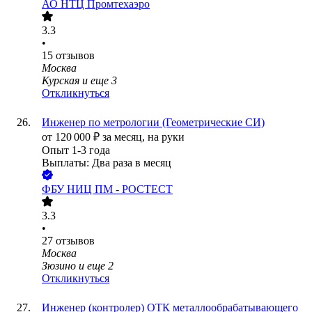
АО
НТЦ Промтехаэро
3.3
•
15
отзывов
Москва
Курская
и еще
3
Откликнуться
Инженер по метрологии (Геометрические СИ)
от
120 000
₽
за месяц,
на руки
Опыт 1-3 года
Выплаты: Два раза в месяц
ФБУ НИЦ ПМ - РОСТЕСТ
3.3
•
27
отзывов
Москва
Зюзино
и еще
2
Откликнуться
Инженер (контролер) ОТК металлообрабатывающего