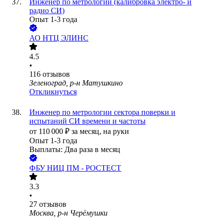
Инженер по метрологии (калибровка электро- и
радио СИ)
Опыт 1-3 года
АО
НТЦ ЭЛИНС
4.5
•
116
отзывов
Зеленоград, р-н Матушкино
Откликнуться
Инженер по метрологии сектора поверки и
испытаний СИ времени и частоты
от
110 000
₽
за месяц,
на руки
Опыт 1-3 года
Выплаты: Два раза в месяц
ФБУ НИЦ ПМ - РОСТЕСТ
3.3
•
27
отзывов
Москва, р-н Черёмушки