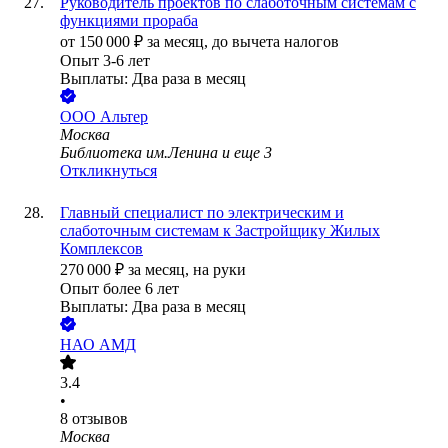
Руководитель проектов по слаботочным системам с
функциями прораба
от
150 000
₽
за месяц,
до вычета налогов
Опыт 3-6 лет
Выплаты: Два раза в месяц
ООО
Альтер
Москва
Библиотека им.Ленина
и еще
3
Откликнуться
Главный специалист по электрическим и
слаботочным системам к Застройщику Жилых
Комплексов
270 000
₽
за месяц,
на руки
Опыт более 6 лет
Выплаты: Два раза в месяц
НАО АМД
3.4
•
8
отзывов
Москва