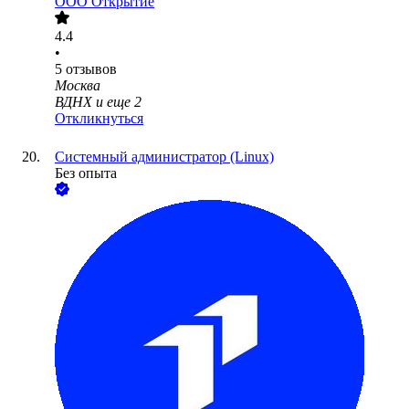
ООО
Открытие
4.4
•
5
отзывов
Москва
ВДНХ
и еще
2
Откликнуться
Cистемный администратор (Linux)
Без опыта