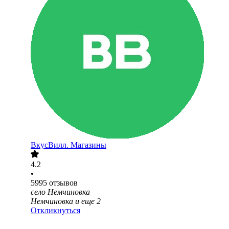
ВкусВилл. Магазины
4.2
•
5995
отзывов
село Немчиновка
Немчиновка
и еще
2
Откликнуться