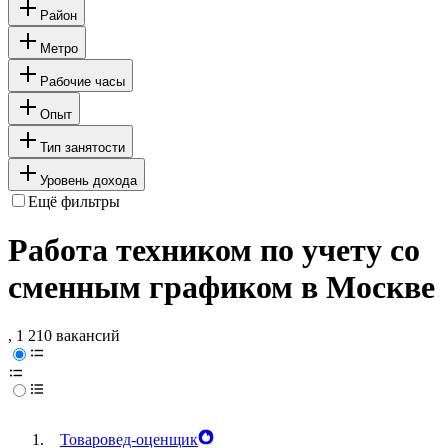
Район
Метро
Рабочие часы
Опыт
Тип занятости
Уровень дохода
Ещё фильтры
Работа техником по учету со
сменным графиком в Москве
, 1 210 вакансий
Товаровед-оценщик