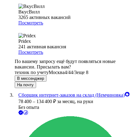
ВкусВилл
3265
активных вакансий
Посмотреть
Pridex
241
активная вакансия
Посмотреть
По вашему запросу ещё будут появляться новые
вакансии. Присылать вам?
техник по учету
Москва
4/4
4/3
еще 8
В мессенджер
На почту
Сборщик интернет-заказов на склад (Немчиновка)
78 400
–
134 400
₽
за месяц,
на руки
Без опыта