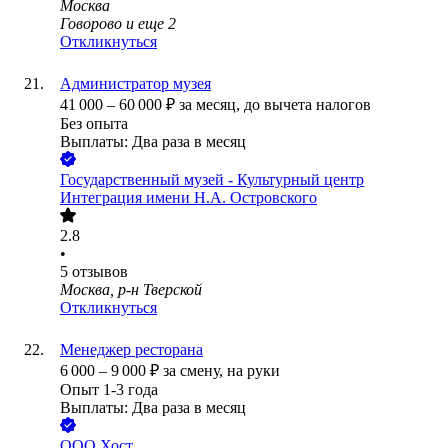
Москва
Говорово
и еще
2
Откликнуться
Администратор музея
41 000
–
60 000
₽
за месяц,
до вычета налогов
Без опыта
Выплаты: Два раза в месяц
Государственный музей - Культурный центр
Интеграция имени Н.А. Островского
2.8
•
5
отзывов
Москва, р-н Тверской
Откликнуться
Менеджер ресторана
6 000
–
9 000
₽
за смену,
на руки
Опыт 1-3 года
Выплаты: Два раза в месяц
ООО
Хост