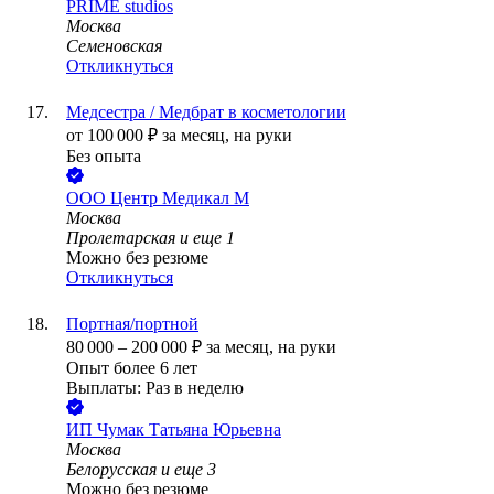
PRIME studios
Москва
Семеновская
Откликнуться
Медсестра / Медбрат в косметологии
от
100 000
₽
за месяц,
на руки
Без опыта
ООО
Центр Медикал М
Москва
Пролетарская
и еще
1
Можно без резюме
Откликнуться
Портная/портной
80 000
–
200 000
₽
за месяц,
на руки
Опыт более 6 лет
Выплаты: Раз в неделю
ИП
Чумак Татьяна Юрьевна
Москва
Белорусская
и еще
3
Можно без резюме