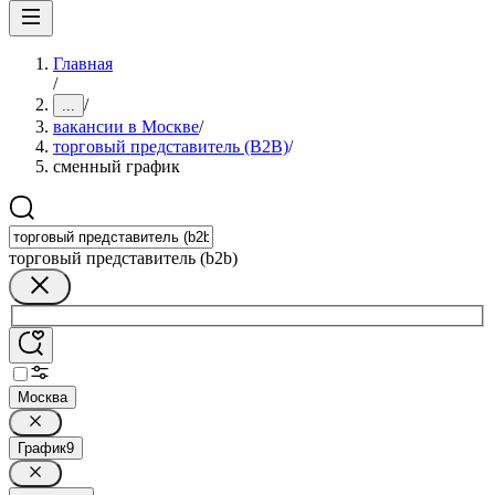
Главная
/
/
...
вакансии в Москве
/
торговый представитель (B2B)
/
сменный график
торговый представитель (b2b)
Москва
График
9