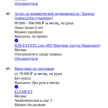
Откликнуться
Агент по коммерческой недвижимости / Брокер/
Амбассадор (удаленно)
99 000
–
990 000
₽
за месяц,
на руки
Опыт более 6 лет
Можно удалённо
Выплаты: За проект
B2B-ESTATE.com (ИП Манукян Артуш Ншанович)
Москва
Откликнитесь среди первых
Откликнуться
Менеджер по продажам
от
70 000
₽
за месяц,
на руки
Без опыта
Выплаты: Два раза в месяц
ELEMENT
Москва
Академическая
и еще
3
Можно без резюме