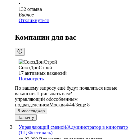
•
132
отзыва
Видное
Откликнуться
Компании для вас
СоюзДонСтрой
17
активных вакансий
Посмотреть
По вашему запросу ещё будут появляться новые
вакансии. Присылать вам?
управляющий обособленным
подразделением
Москва
4/4
4/3
еще 8
В мессенджер
На почту
Управляющий сменой/Администратор в кинотеатр
(ТЦ Фестиваль)