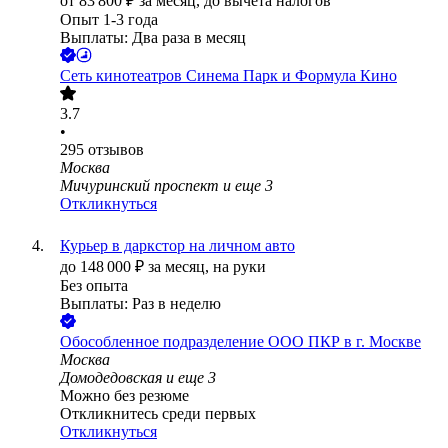
от
83 800
₽
за месяц,
до вычета налогов
Опыт 1-3 года
Выплаты: Два раза в месяц
Сеть кинотеатров Синема Парк и Формула Кино
3.7
•
295
отзывов
Москва
Мичуринский проспект
и еще
3
Откликнуться
Курьер в даркстор на личном авто
до
148 000
₽
за месяц,
на руки
Без опыта
Выплаты: Раз в неделю
Обособленное подразделение ООО ПКР в г. Москве
Москва
Домодедовская
и еще
3
Можно без резюме
Откликнитесь среди первых
Откликнуться