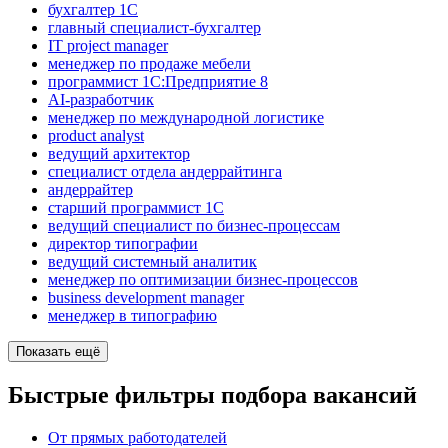
бухгалтер 1C
главный специалист-бухгалтер
IT project manager
менеджер по продаже мебели
программист 1С:Предприятие 8
AI-разработчик
менеджер по международной логистике
product analyst
ведущий архитектор
специалист отдела андеррайтинга
андеррайтер
старший программист 1С
ведущий специалист по бизнес-процессам
директор типографии
ведущий системный аналитик
менеджер по оптимизации бизнес-процессов
business development manager
менеджер в типографию
Показать ещё
Быстрые фильтры подбора вакансий
От прямых работодателей