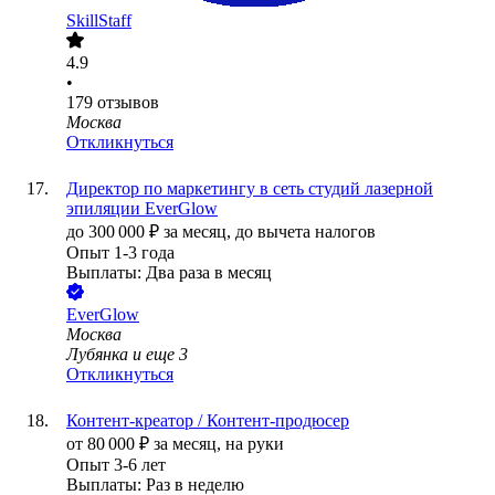
SkillStaff
4.9
•
179
отзывов
Москва
Откликнуться
Директор по маркетингу в сеть студий лазерной
эпиляции EverGlow
до
300 000
₽
за месяц,
до вычета налогов
Опыт 1-3 года
Выплаты: Два раза в месяц
EverGlow
Москва
Лубянка
и еще
3
Откликнуться
Контент-креатор / Контент-продюсер
от
80 000
₽
за месяц,
на руки
Опыт 3-6 лет
Выплаты: Раз в неделю