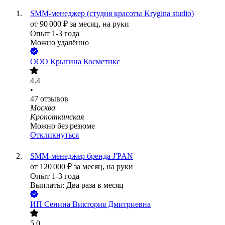
SMM-менеджер (студия красоты Krygina studio)
от
90 000
₽
за месяц,
на руки
Опыт 1-3 года
Можно удалённо
ООО
Крыгина Косметикс
4.4
•
47
отзывов
Москва
Кропоткинская
Можно без резюме
Откликнуться
SMM-менеджер бренда J'PAN
от
120 000
₽
за месяц,
на руки
Опыт 1-3 года
Выплаты: Два раза в месяц
ИП
Сенина Виктория Дмитриевна
5.0