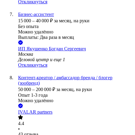
Откликнуться
Бизнес-ассистент
15 000
–
40 000
₽
за месяц,
на руки
Без опыта
Можно удалённо
Выплаты: Два раза в месяц
ИП
Якушенко Богдан Сергеевич
Москва
Деловой центр
и еще
1
Откликнуться
Контент-креатор / амбассадор бренда / блогер
(зообренд)
50 000
–
200 000
₽
за месяц,
на руки
Опыт 1-3 года
Можно удалённо
IVALAR partners
4.4
•
43
отзыва