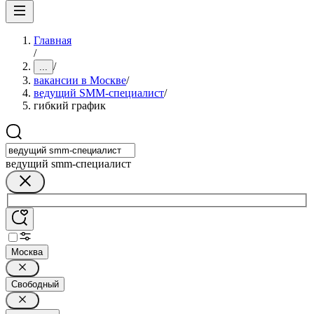
Главная
/
/
...
вакансии в Москве
/
ведущий SMM-специалист
/
гибкий график
ведущий smm-специалист
Москва
Свободный