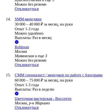
Можно без резюме
Откликнуться
SMM-менеджер
30 000
–
40 000
₽
за месяц,
на руки
Опыт 1-3 года
Можно удалённо
Выплаты: Раз в месяц
Rebloom
Москва
Маяковская
и еще
3
Можно без резюме
Откликнуться
СММ специалист / менеджер по работе с блогерами
60 000
–
75 000
₽
за месяц,
на руки
Опыт 1-3 года
Выплаты: Раз в неделю
Цветочная мастерская - Виссенти
Москва, р-н Марьино
Откликнуться