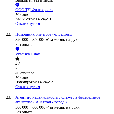
Выплаты: Раз в месяц
ООО
ТД Филикровля
Москва
Аминьевская
и еще
3
Откликнуться
Помощник риэлтора (м. Беляево)
320 000
–
350 000
₽
за месяц,
на руки
Без опыта
Vysotsky Estate
4.8
•
40
отзывов
Москва
Воронцовская
и еще
2
Откликнуться
Агент по недвижимости / Стажер в федеральное
агентство ( м. Китай - город )
300 000
–
600 000
₽
за месяц,
на руки
Без опыта