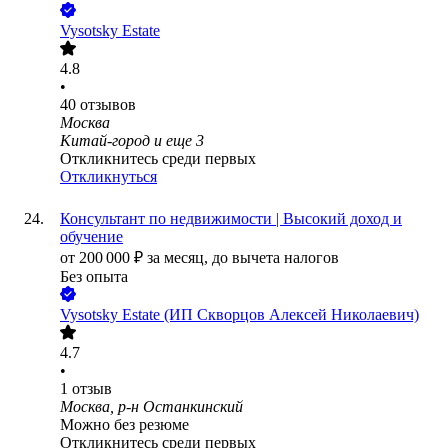
Vysotsky Estate
4.8
•
40
отзывов
Москва
Китай-город
и еще
3
Откликнитесь среди первых
Откликнуться
Консультант по недвижимости | Высокий доход и
обучение
от
200 000
₽
за месяц,
до вычета налогов
Без опыта
Vysotsky Estate (ИП Скворцов Алексей Николаевич)
4.7
•
1
отзыв
Москва, р-н Останкинский
Можно без резюме
Откликнитесь среди первых