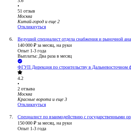
3.6
•
51
отзыв
Москва
Китай-город
и еще
2
Откликнуться
Ведущий специалист отдела снабжения и рыночной ан
140 000
₽
за месяц,
на руки
Опыт 1-3 года
Выплаты: Два раза в месяц
ФГУП Дирекция по строительству в Дальневосточном 
4.2
•
2
отзыва
Москва
Красные ворота
и еще
3
Откликнуться
Специалист по взаимодействию с государственными ор
150 000
₽
за месяц,
на руки
Опыт 1-3 года