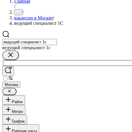
Главная
/
/
...
вакансии в Москве
/
ведущий специалист 1С
ведущий специалист 1с
Москва
Район
Метро
График
Рабочие часы