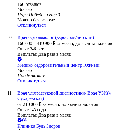
160
отзывов
Москва
Парк Победы
и еще
3
Можно без резюме
Откликнуться
Врач-офтальмолог (взрослый/детский)
160 000
–
319 900
₽
за месяц,
до вычета налогов
Опыт 3-6 лет
Выплаты: Два раза в месяц
Медико-оздоровительный центр Южный
Москва
Профсоюзная
Откликнуться
Врач ультразвуковой диагностики/ Врач УЗИ(м.
Сухаревская)
от
210 000
₽
за месяц,
до вычета налогов
Опыт 1-3 года
Выплаты: Два раза в месяц
Клиника Будь Здоров