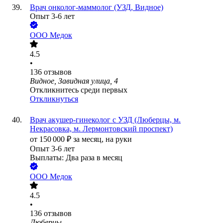
Врач онколог-маммолог (УЗД, Видное)
Опыт 3-6 лет
ООО
Медок
4.5
•
136
отзывов
Видное, Завидная улица, 4
Откликнитесь среди первых
Откликнуться
Врач акушер-гинеколог с УЗД (Люберцы, м.
Некрасовка, м. Лермонтовский проспект)
от
150 000
₽
за месяц,
на руки
Опыт 3-6 лет
Выплаты: Два раза в месяц
ООО
Медок
4.5
•
136
отзывов
Люберцы