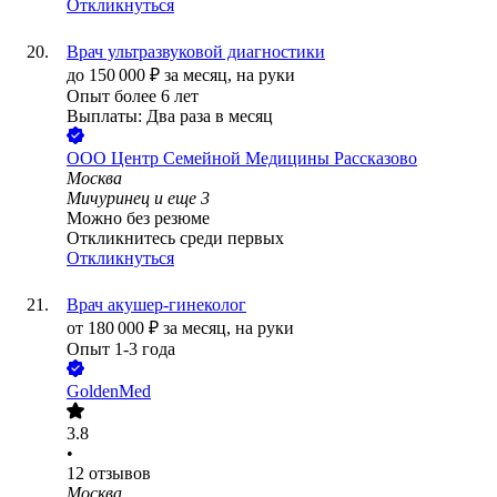
Откликнуться
Врач ультразвуковой диагностики
до
150 000
₽
за месяц,
на руки
Опыт более 6 лет
Выплаты: Два раза в месяц
ООО
Центр Семейной Медицины Рассказово
Москва
Мичуринец
и еще
3
Можно без резюме
Откликнитесь среди первых
Откликнуться
Врач акушер-гинеколог
от
180 000
₽
за месяц,
на руки
Опыт 1-3 года
GoldenMed
3.8
•
12
отзывов
Москва