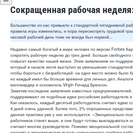
Сокращенная рабочая неделя:
Большинство из нас привыкло к стандартной пятидневной раб
правила игры изменились, и пора пересмотреть трудовой граф
часовой рабочий день тоже не всегда был нормой...
Недавно самый богатый в мире человек по версии Forbes Ка
сократить рабочую неделю до трех дней. Больше свободного 
повысит качество нашей жизни. Этим заявлением он поддерж
который в начале июля выступил за уменьшение стандартной
чтобы бороться с безработицей: на одно место можно было б
но каждый имел бы больше времени для личных дел. Аналоги
миллиардер и основатель Virgin Ричард Бренсон.
Заметив последние заявления известных предпринимателей,
поддерживают ли подобные идеи российские работодатели и 
Как оказалось, каждый десятый работодатель считает идею 
4 дней очень удачной. Более того, 2% опрошенных представи
данная практика уже у них используется. «Эмоционально-пс
работников станет выше, и они будут готовы выкладываться н
считают многие руководители. Помимо эмоциональной соста
находят и экономическую выгоду сокращенного графика рабо