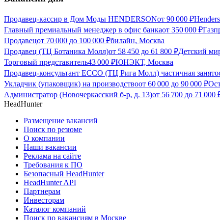
Продавец-кассир в Дом Моды HENDERSON
от
90 000
₽
Hender
Главный премиальный менеджер в офис банка
от
350 000
₽
Газп
Продавец
от
70 000
до
100 000
₽
билайн, Москва
Продавец (ТЦ Ботаника Молл)
от
58 450
до
61 800
₽
Детский ми
Торговый представитель
43 000
₽
ЮНЭКТ, Москва
Продавец-консультант ECCO (ТЦ Рига Молл) частичная занято
Укладчик (упаковщик) на производство
от
60 000
до
90 000
₽
Ост
Администратор (Новочеркасский б-р, д. 13)
от
56 700
до
71 000
HeadHunter
Размещение вакансий
Поиск по резюме
О компании
Наши вакансии
Реклама на сайте
Требования к ПО
Безопасный HeadHunter
HeadHunter API
Партнерам
Инвесторам
Каталог компаний
Поиск по вакансиям в Москве