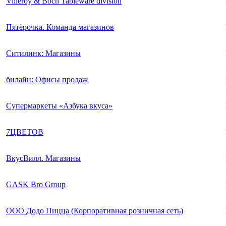
Villeroy & Boch Tableware division
Пятёрочка. Команда магазинов
Ситилинк: Магазины
билайн: Офисы продаж
Супермаркеты «Азбука вкуса»
7ЦВЕТОВ
ВкусВилл. Магазины
GASK Bro Group
ООО Додо Пицца (Корпоративная розничная сеть)