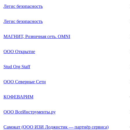
Легис безопасность
Легис безопасность
МАГНИТ, Розничная сеть. OMNI
ООО Открытие
Stud Org Staff
ООО Северные Сети
КОФЕВАРИМ
ООО ВсеИнструменты.ру
Самокат (ООО ИЗИ Лоджистик — партнёр сервиса)