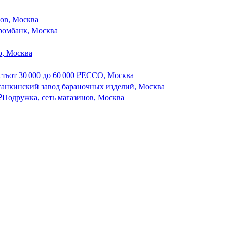
son, Москва
ромбанк, Москва
р, Москва
сть
от
30 000
до
60 000
₽
ECCO, Москва
анкинский завод бараночных изделий, Москва
₽
Подружка, сеть магазинов, Москва