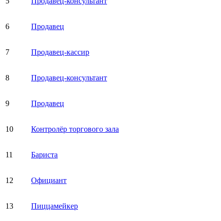
5
Продавец-консультант
6
Продавец
7
Продавец-кассир
8
Продавец-консультант
9
Продавец
10
Контролёр торгового зала
11
Бариста
12
Официант
13
Пиццамейкер