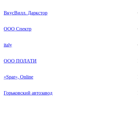
ВкусВилл. Даркстор
ООО Спектр
italy
ООО ПОЛАТИ
«Spar», Online
Горьковский автозавод