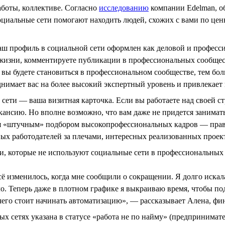
боты, коллективе. Согласно
исследованию
компании Edelman, об
иальные сети помогают находить людей, схожих с вами по ценно
ш профиль в социальной сети оформлен как деловой и профессио
 жизни, комментируете публикации в профессиональных сообщес
 вы будете становиться в профессиональном сообществе, тем бо
 поднимает вас на более высокий экспертный уровень и привлекае
сети — ваша визитная карточка. Если вы работаете над своей ст
акансию. Но вполне возможно, что вам даже не придется занима
ся «штучным» подбором высокопрофессиональных кадров — прави
ых работодателей за плечами, интересных реализованных проект
, которые не используют социальные сети в профессиональных 
 Всё изменилось, когда мне сообщили о сокращении. Я долго иска
о. Теперь даже в плотном графике я выкраиваю время, чтобы по
чего стоит начинать автоматизацию», — рассказывает Алена, ф
ных сетях указана в статусе «работа не по найму» (предпринимат