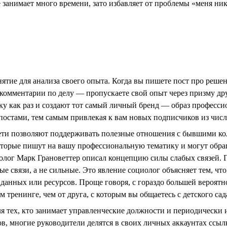
 занимает много времени, зато избавляет от проблемы «меня никт
нятие для анализа своего опыта. Когда вы пишете пост про реше
комментарии по делу — пропускаете свой опыт через призму дру
у как раз и создают тот самый личный бренд — образ професси
остами, тем самым привлекая к вам новых подписчиков из числ
ти позволяют поддерживать полезные отношения с бывшими кол
оторые пишут на вашу профессиональную тематику и могут обращ
лог Марк Грановеттер описал концепцию силы слабых связей. Г
 связи, а не сильные. Это явление социолог объясняет тем, что
анных или ресурсов. Проще говоря, с гораздо большей вероятн
 тренинге, чем от друга, с которым вы общаетесь с детского сад
я тех, кто занимает управленческие должности и периодически
, многие руководители делятся в своих личных аккаунтах ссыл