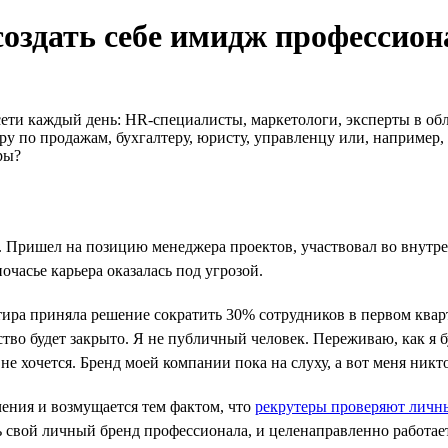
создать себе имидж профессион
ти каждый день: HR-специалисты, маркетологи, эксперты в обла
у по продажам, бухгалтеру, юристу, управленцу или, например,
ры?
. Пришел на позицию менеджера проектов, участвовал во внутр
очасье карьера оказалась под угрозой.
ртира приняла решение сократить 30% сотрудников в первом ква
ство будет закрыто. Я не публичный человек. Переживаю, как я 
е хочется. Бренд моей компании пока на слуху, а вот меня никто
чения и возмущается тем фактом, что
рекрутеры проверяют личн
ь свой личный бренд профессионала, и целенаправленно работает