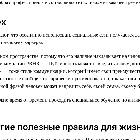
 образ профессионала в социальных сетях поможет вам быстрее 
ех
т, что осознанно использовать социальные сети получается дал
ит человеку карьеры.
чном пространстве, потому что его наличие накладывает на чело
и компании PRHR. — Публичность может навредить людям, кото
ь — тоже стиль коммуникации, который имеет свои преимущества
странстве вообще категорически противопоказано, так как он
ой фразой человек может навредить себе, своей семье, своему б
важно время от времени проходить специальное обучение по ан
гие полезные правила для жизн
ует определенных навыков и практики. Ниже приведено несколь