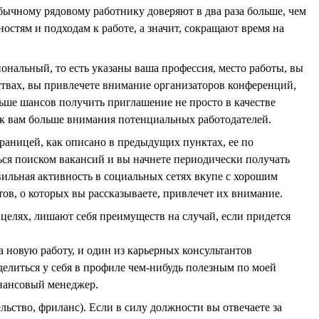
ычному рядовому работнику доверяют в два раза больше, чем
стям и подходам к работе, а значит, сокращают время на
нальный, то есть указаны ваша профессия, место работы, вы
твах, вы привлечете внимание организаторов конференций,
льше шансов получить приглашение не просто в качестве
т к вам больше внимания потенциальных работодателей.
раницей, как описано в предыдущих пунктах, ее по
ться поиском вакансий и вы начнете периодически получать
льная активность в социальных сетях вкупе с хорошим
ов, о которых вы рассказываете, привлечет их внимание.
целях, лишают себя преимуществ на случай, если придется
ла новую работу, и один из карьерных консультантов
делиться у себя в профиле чем-нибудь полезным по моей
инансовый менеджер.
ельство, фриланс). Если в силу должности вы отвечаете за