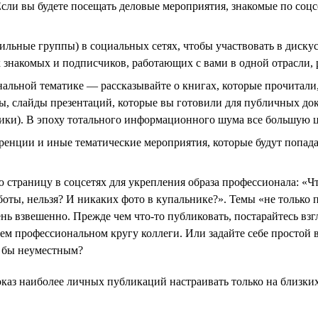
Если вы будете посещать деловые мероприятия, знакомые по соцс
льные группы) в социальных сетях, чтобы участвовать в диску
знакомых и подписчиков, работающих с вами в одной отрасли, 
нальной тематике — рассказывайте о книгах, которые прочитали
 слайды презентаций, которые вы готовили для публичных докл
ики). В эпоху тотального информационного шума все большую ц
енции и иные тематические мероприятия, которые будут попада
 страницу в соцсетях для укрепления образа профессионала: «Что
аботы, нельзя? И никаких фото в купальнике?». Темы «не только 
ь взвешенно. Прежде чем что-то публиковать, постарайтесь взгл
ем профессиональном кругу коллеги. Или задайте себе простой 
и бы неуместным?
оказ наиболее личных публикаций настраивать только на близких 