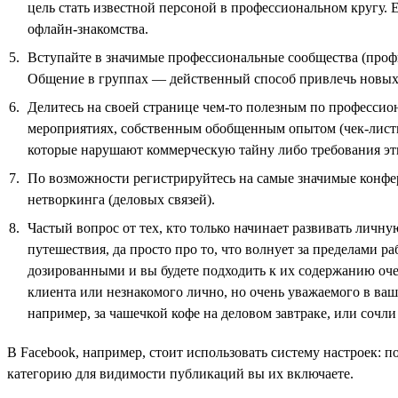
цель стать известной персоной в профессиональном кругу. 
офлайн-знакомства.
Вступайте в значимые профессиональные сообщества (профи
Общение в группах — действенный способ привлечь новых 
Делитесь на своей странице чем-то полезным по профессио
мероприятиях, собственным обобщенным опытом (чек-листы,
которые нарушают коммерческую тайну либо требования эт
По возможности регистрируйтесь на самые значимые конфер
нетворкинга (деловых связей).
Частый вопрос от тех, кто только начинает развивать личную
путешествия, да просто про то, что волнует за пределами р
дозированными и вы будете подходить к их содержанию очен
клиента или незнакомого лично, но очень уважаемого в ваш
например, за чашечкой кофе на деловом завтраке, или сочл
В Facebook, например, стоит использовать систему настроек: п
категорию для видимости публикаций вы их включаете.