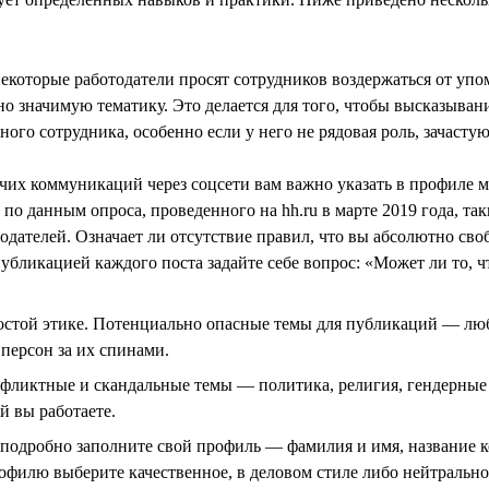
которые работодатели просят сотрудников воздержаться от упом
 значимую тематику. Это делается для того, чтобы высказыван
ого сотрудника, особенно если у него не рядовая роль, зачаст
очих коммуникаций через соцсети вам важно указать в профиле 
 по данным опроса, проведенного на hh.ru в марте 2019 года, т
дателей. Означает ли отсутствие правил, что вы абсолютно св
убликацией каждого поста задайте себе вопрос: «Может ли то, 
ростой этике. Потенциально опасные темы для публикаций — лю
персон за их спинами.
нфликтные и скандальные темы — политика, религия, гендерные 
й вы работаете.
подробно заполните свой профиль — фамилия и имя, название к
офилю выберите качественное, в деловом стиле либо нейтральн