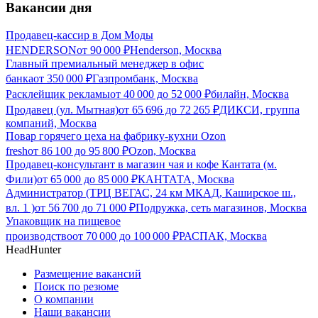
Вакансии дня
Продавец-кассир в Дом Моды
HENDERSON
от
90 000
₽
Henderson, Москва
Главный премиальный менеджер в офис
банка
от
350 000
₽
Газпромбанк, Москва
Расклейщик рекламы
от
40 000
до
52 000
₽
билайн, Москва
Продавец (ул. Мытная)
от
65 696
до
72 265
₽
ДИКСИ, группа
компаний, Москва
Повар горячего цеха на фабрику-кухни Ozon
fresh
от
86 100
до
95 800
₽
Ozon, Москва
Продавец-консультант в магазин чая и кофе Кантата (м.
Фили)
от
65 000
до
85 000
₽
КАНТАТА, Москва
Администратор (ТРЦ ВЕГАС, 24 км МКАД, Каширское ш.,
вл. 1 )
от
56 700
до
71 000
₽
Подружка, сеть магазинов, Москва
Упаковщик на пищевое
производство
от
70 000
до
100 000
₽
РАСПАК, Москва
HeadHunter
Размещение вакансий
Поиск по резюме
О компании
Наши вакансии