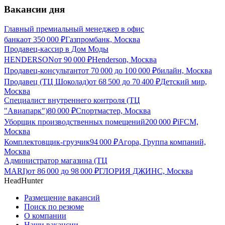
Вакансии дня
Главный премиальный менеджер в офис
банка
от
350 000
₽
Газпромбанк, Москва
Продавец-кассир в Дом Моды
HENDERSON
от
90 000
₽
Henderson, Москва
Продавец-консультант
от
70 000
до
100 000
₽
билайн, Москва
Продавец (ТЦ Шоколад)
от
68 500
до
70 400
₽
Детский мир,
Москва
Специалист внутреннего контроля (ТЦ
"Авиапарк")
80 000
₽
Спортмастер, Москва
Уборщик производственных помещений
200 000
₽
iFCM,
Москва
Комплектовщик-грузчик
94 000
₽
Агора, Группа компаний,
Москва
Администратор магазина (ТЦ
MARI)
от
86 000
до
98 000
₽
ГЛОРИЯ ДЖИНС, Москва
HeadHunter
Размещение вакансий
Поиск по резюме
О компании
Наши вакансии