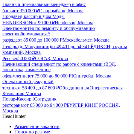
Главный премиальный менеджер в офис
банка
от
350 000
₽
Газпромбанк, Москва
Продавец-кассир в Дом Моды
HENDERSON
от
90 000
₽
Henderson, Москва
Электромонтер по ремонту и обслуживанию
электрооборудования 5
разряда
от
85 000
до
100 000
₽
Москабельмет, Москва
Пекарь (д. Марушкино)
от
49 401
до
54 341
₽
ДИКСИ, группа
компаний, Москва
Ресечер
50 000
₽
СОГАЗ, Москва
Начинающий специалист по работе с клиентами (ВЭД,
логистика, таможенное
оформление)
от
75 000
до
80 000
₽
Юнитрейд, Москва
Оперативный дежурный
техник
от
58 400
до
87 600
₽
Объединенная Энергетическая
Компания, Москва
Повар-Кассир (Сотрудник
ресторана)
от
65 000
до
94 000
₽
БУРГЕР КИНГ РОССИЯ,
Москва
HeadHunter
Размещение вакансий
Поиск по резюме