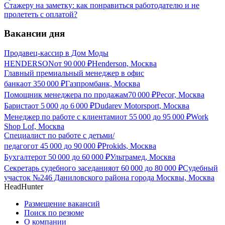
Стажеру на заметку: как понравиться работодателю и не
пролететь с оплатой?
Вакансии дня
Продавец-кассир в Дом Моды
HENDERSON
от
90 000
₽
Henderson, Москва
Главный премиальный менеджер в офис
банка
от
350 000
₽
Газпромбанк, Москва
Помощник менеджера по продажам
70 000
₽
Ресог, Москва
Бариста
от
5 000
до
6 000
₽
Dudarev Motorsport, Москва
Менеджер по работе с клиентами
от
55 000
до
95 000
₽
Work
Shop Lof, Москва
Специалист по работе с детьми/
педагог
от
45 000
до
90 000
₽
Prokids, Москва
Бухгалтер
от
50 000
до
60 000
₽
Ультрамед, Москва
Секретарь судебного заседания
от
60 000
до
80 000
₽
Судебный
участок №246 Даниловского района города Москвы, Москва
HeadHunter
Размещение вакансий
Поиск по резюме
О компании