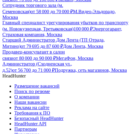
Сотрудник торгового зала (м.
Семеновская)
от
58 000
до
70 000
₽
М.Видео-Эльдорадо,
Москва
Главный специалист урегулирования убытков по транспорту
(м. Новокузнецкая, Третьяковская)
100 000
₽
Энергогарант,
Страховая компания, Москва
Старший Администратор Дом Лента (ТП Отрада,
Митино)
от
79 695
до
87 600
₽
Дом Лента, Москва
Продавец-консультант в салон
связи
от
80 000
до
90 000
₽
МегаФон, Москва
Администратор (Сходненская ул.,
д.52)
от
56 700
до
71 000
₽
Подружка, сеть магазинов, Москва
HeadHunter
Размещение вакансий
Поиск по резюме
О компании
Наши вакансии
Реклама на сайте
Требования к ПО
Безопасный HeadHunter
HeadHunter API
Партнерам