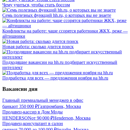
Чему учиться, чтобы стать боссом
Семь полезных функций hh.ru, о которых вы не знаете
Конфликты на работе: чаще ссорятся работники ЖКХ, реже —
айтишники
Новая работа: сколько длится поиск
Подходящие вакансии на hh.ru подбирает искусственный
интеллект
Подработка для всех — предложения ноября на hh.ru
Вакансии дня
Главный премиальный менеджер в офис
банка
от
350 000
₽
Газпромбанк, Москва
Продавец-кассир в Дом Моды
HENDERSON
от
90 000
₽
Henderson, Москва
Продавец-консультант в салон
связи
от
70 000
до
100 000
₽
билайн, Москва