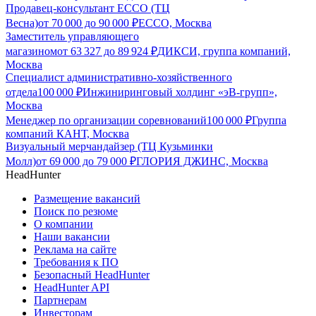
Продавец-консультант ECCO (ТЦ
Весна)
от
70 000
до
90 000
₽
ECCO, Москва
Заместитель управляющего
магазином
от
63 327
до
89 924
₽
ДИКСИ, группа компаний,
Москва
Специалист административно-хозяйственного
отдела
100 000
₽
Инжиниринговый холдинг «эВ-групп»,
Москва
Менеджер по организации соревнований
100 000
₽
Группа
компаний КАНТ, Москва
Визуальный мерчандайзер (ТЦ Кузьминки
Молл)
от
69 000
до
79 000
₽
ГЛОРИЯ ДЖИНС, Москва
HeadHunter
Размещение вакансий
Поиск по резюме
О компании
Наши вакансии
Реклама на сайте
Требования к ПО
Безопасный HeadHunter
HeadHunter API
Партнерам
Инвесторам