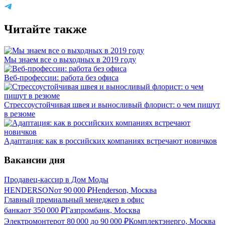
Читайте также
Мы знаем все о выходных в 2019 году
Веб-профессии: работа без офиса
Стрессоустойчивая швея и выносливый флорист: о чем пишут
в резюме
Адаптация: как в российских компаниях встречают новичков
Вакансии дня
Продавец-кассир в Дом Моды
HENDERSON
от
90 000
₽
Henderson, Москва
Главный премиальный менеджер в офис
банка
от
350 000
₽
Газпромбанк, Москва
Электромонтер
от
80 000
до
90 000
₽
Комплектэнерго, Москва