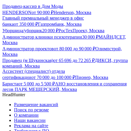
Продавец-кассир в Дом Моды
HENDERSON
от
90 000
₽
Henderson, Москва
Главный премиальный менеджер в офис
банка
от
350 000
₽
Газпромбанк, Москва
Уборщица/уборщик
20 000
₽
РосТехПроект, Москва
Администратор клиники психотерапии
30 000
₽
МАЙНДСЕТ,
Москва
Администратор проектов
от
80 000
до
90 000
₽
Олимпстрой,
Москва
Продавец (м Щукинская)
от
65 696
до
72 265
₽
ДИКСИ, группа
компаний, Москва
Ассистент (специалист) отдела
сертификации
от
70 000
до
100 000
₽
Пионер, Москва
Бариста
от
5 000
до
5 500
₽
АНО восстановления и сохранения
лесов ПАРК МЕЩЕРСКИЙ, Москва
HeadHunter
Размещение вакансий
Поиск по резюме
О компании
Наши вакансии
Реклама на сайте
Требования к ПО