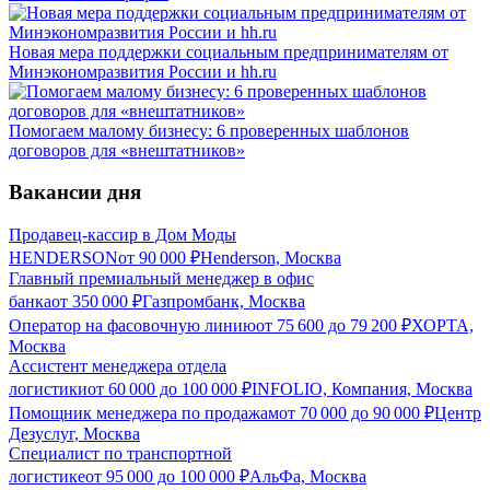
Новая мера поддержки социальным предпринимателям от
Минэкономразвития России и hh.ru
Помогаем малому бизнесу: 6 проверенных шаблонов
договоров для «внештатников»
Вакансии дня
Продавец-кассир в Дом Моды
HENDERSON
от
90 000
₽
Henderson, Москва
Главный премиальный менеджер в офис
банка
от
350 000
₽
Газпромбанк, Москва
Оператор на фасовочную линию
от
75 600
до
79 200
₽
ХОРТА,
Москва
Ассистент менеджера отдела
логистики
от
60 000
до
100 000
₽
INFOLIO, Компания, Москва
Помощник менеджера по продажам
от
70 000
до
90 000
₽
Центр
Дезуслуг, Москва
Специалист по транспортной
логистике
от
95 000
до
100 000
₽
АльФа, Москва