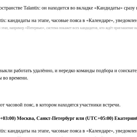
странстве Talantix: он находится во вкладке «Кандидаты» сразу
этап, например «Интервью», система покажет всех кандидатов, кто ждёт приглашение н
ивыкли работать удалённо, и нередко команды подбора и соискате
ы во времени.
т часовой пояс, в котором находятся участники встречи.
+03:00) Москва, Санкт-Петербург или (UTC+05:00) Екатеринб