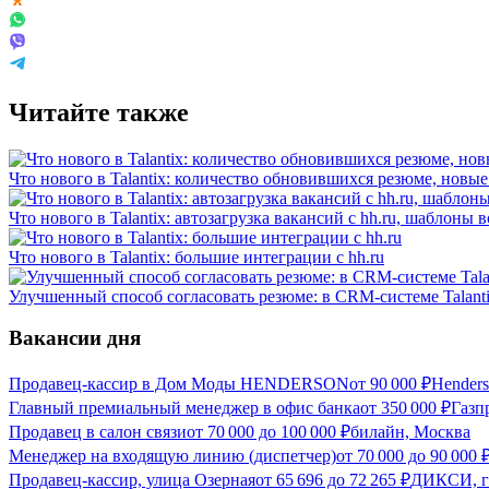
Читайте также
Что нового в Talantix: количество обновившихся резюме, новые
Что нового в Talantix: автозагрузка вакансий c hh.ru, шаблоны
Что нового в Talantix: большие интеграции с hh.ru
Улучшенный способ согласовать резюме: в CRM-системе Talant
Вакансии дня
Продавец-кассир в Дом Моды HENDERSON
от
90 000
₽
Hender
Главный премиальный менеджер в офис банка
от
350 000
₽
Газп
Продавец в салон связи
от
70 000
до
100 000
₽
билайн, Москва
Менеджер на входящую линию (диспетчер)
от
70 000
до
90 000
Продавец-кассир, улица Озерная
от
65 696
до
72 265
₽
ДИКСИ, г