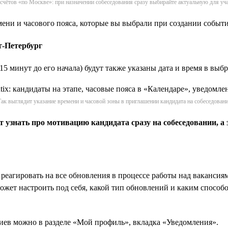
счётов «по Москве»: при назначении собеседования сразу выбирайте актуальную для уч
ени и часового пояса, которые вы выбрали при создании событи
т-Петербург
5 минут до его начала) будут также указаны дата и время в выбр
ак выглядит указание времени и часовой зоны в приглашении кандидата на собеседован
 узнать про мотивацию кандидата сразу на собеседовании, а з
еагировать на все обновления в процессе работы над вакансиям
жет настроить под себя, какой тип обновлений и каким способо
иев можно в разделе «Мой профиль», вкладка «Уведомления».