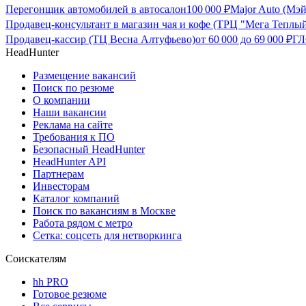
Перегонщик автомобилей в автосалон
100 000
₽
Major Auto (Мэ
Продавец-консультант в магазин чая и кофе (ТРЦ "Мега Теплы
Продавец-кассир (ТЦ Весна Алтуфьево)
от
60 000
до
69 000
₽
ГЛ
HeadHunter
Размещение вакансий
Поиск по резюме
О компании
Наши вакансии
Реклама на сайте
Требования к ПО
Безопасный HeadHunter
HeadHunter API
Партнерам
Инвесторам
Каталог компаний
Поиск по вакансиям в Москве
Работа рядом с метро
Сетка: соцсеть для нетворкинга
Соискателям
hh PRO
Готовое резюме