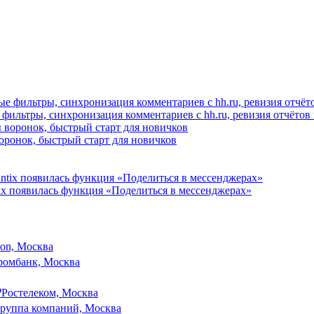
 фильтры, синхронизация комментариев с hh.ru, ревизия отчётов 
 воронок, быстрый старт для новичков
ix появилась функция «Поделиться в мессенджерах»
son, Москва
ромбанк, Москва
₽
Ростелеком, Москва
руппа компаний, Москва