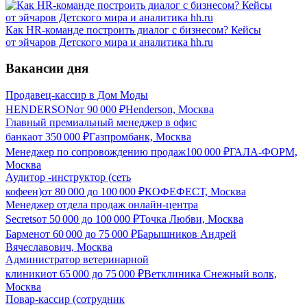
Как HR-команде построить диалог с бизнесом? Кейсы
от эйчаров Детского мира и аналитика hh.ru
Вакансии дня
Продавец-кассир в Дом Моды
HENDERSON
от
90 000
₽
Henderson, Москва
Главный премиальный менеджер в офис
банка
от
350 000
₽
Газпромбанк, Москва
Менеджер по сопровождению продаж
100 000
₽
ГАЛА-ФОРМ,
Москва
Аудитор -инструктор (сеть
кофеен)
от
80 000
до
100 000
₽
КОФЕФЕСТ, Москва
Менеджер отдела продаж онлайн-центра
Secrets
от
50 000
до
100 000
₽
Точка Любви, Москва
Бармен
от
60 000
до
75 000
₽
Барышников Андрей
Вячеславович, Москва
Администратор ветеринарной
клиники
от
65 000
до
75 000
₽
Ветклиника Снежный волк,
Москва
Повар-кассир (сотрудник