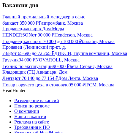
Вакансии дня
Главный премиальный менеджер в офис
банка
от
350 000
₽
Газпромбанк, Москва
Продавец-кассир в Дом Моды
HENDERSON
от
90 000
₽
Henderson, Москва
Продавец-кассир
от
70 000
до
100 000
₽
билайн, Москва
Продавец (Ленинский пр-кт, д.
73/8)
от
65 696
до
72 265
₽
ДИКСИ, группа компаний, Москва
Грузчик
94 000
₽
NOVAROLL, Москва
Техник по эксплуатации
90 000
₽
Бета-Сервис, Москва
Кладовщик (ТЦ Авиапарк, Дом
Лента)
от
70 140
до
77 154
₽
Дом Лента, Москва
Повар горячего цеха в столовую
95 000
₽
iFCM, Москва
HeadHunter
Размещение вакансий
Поиск по резюме
О компании
Наши вакансии
Реклама на сайте
Требования к ПО
Безопасный HeadHunter