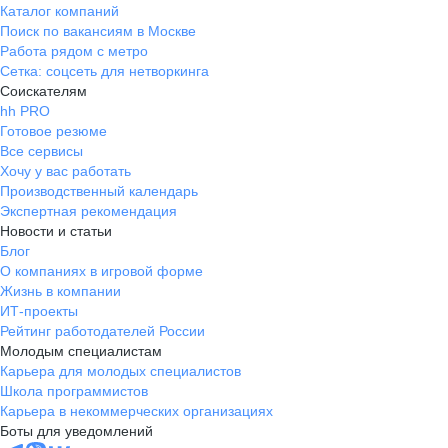
Каталог компаний
бюджетом. В организации можно
Поиск по вакансиям в Москве
найти дело по душе и руководство
Работа рядом с метро
всячески этому способствует. Во
Сетка: соцсеть для нетворкинга
время проектной работы бывают
Соискателям
переработки, но отношусь к этому
hh PRO
с пониманием. Руководитель
Готовое резюме
компенсирует этот момент
Все сервисы
премированием и выходными.
Хочу у вас работать
При необходимости можно взять
Производственный календарь
удалённую работу и поработать из
Экспертная рекомендация
Новости и статьи
дома, не приезжая в офис.
Блог
О компаниях в игровой форме
Жизнь в компании
ИТ-проекты
Рейтинг работодателей России
Молодым специалистам
Карьера для молодых специалистов
Школа программистов
Карьера в некоммерческих организациях
Боты для уведомлений