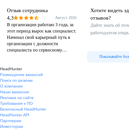
Отзыв сотрудника
Хотите видеть з
4,3
отзывов?
Август 2026
В организации работаю 3 года, за
Дайте знать об эт
этот период вырос как специалист.
работодателя откр
Начинал свой карьерный путь в
организации с должности
специалиста по сервисному
сопровождению, а сегодня
Показывайте бо
успешно реализую программы
HeadHunter
Академии творческих индустрий
Размещение вакансий
«Меганом» и арт-школы на
Поиск по резюме
Фестивальной площадке. За этот
О компании
период, научился: структурировать
Наши вакансии
информацию, освоил навыки
Реклама на сайте
проектирования от этапа
Требования к ПО
проектирования до
Безопасный HeadHunter
постпродакшна, модерации
HeadHunter API
обучающих форматов, изучил
Партнерам
сферу контрактования и работу с
Инвесторам