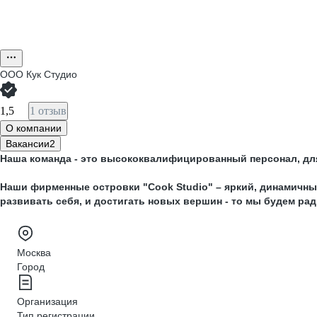
ООО
Кук Студио
1,5
1 отзыв
О компании
Вакансии
2
Наша команда - это высококвалифицированный персонал, для
Наши фирменные островки "
Cook
Studio
" – яркий, динамичн
развивать себя, и достигать новых вершин - то мы будем ра
Москва
Город
Организация
Тип регистрации