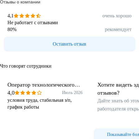
Отзывы о компании
4,1
очень хорошо
Не работает с отзывами
80
%
рекомендует
Оставить отзыв
Что говорят сотрудники
Оператор технологического
Хотите видеть з
оборудованияя
4,0
отзывов?
Июль 2026
условия труда, стабильная з/п,
Дайте знать об эт
график работы
работодателя откр
Показывайте бо