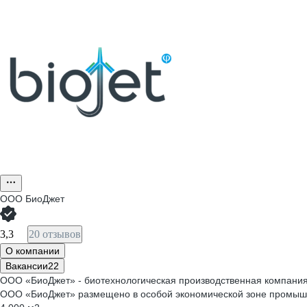
ООО
БиоДжет
3,3
20 отзывов
О компании
Вакансии
22
ООО «БиоДжет» - биотехнологическая производственная компания п
ООО «БиоДжет» размещено в особой экономической зоне промышле